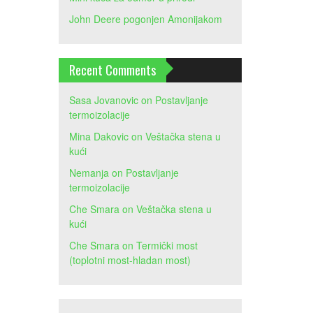
John Deere pogonjen Amonijakom
Recent Comments
Sasa Jovanovic
on
Postavljanje
termoizolacije
Mina Dakovic
on
Veštačka stena u
kući
Nemanja
on
Postavljanje
termoizolacije
Che Smara
on
Veštačka stena u
kući
Che Smara
on
Termički most
(toplotni most-hladan most)