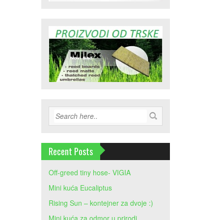
Recent Posts
Off-greed tiny hose- VIGIA
Mini kuća Eucaliptus
Rising Sun – kontejner za dvoje :)
Mini kuća za odmor u prirodi