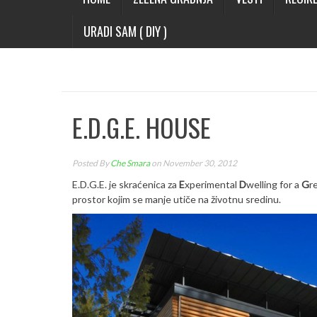
URADI SAM ( DIY )
E.D.G.E. HOUSE
Posted By
Che Smara
on November 30, 2012
E.D.G.E. je skraćenica za
E
xperimental
D
welling for a
G
r
prostor kojim se manje utiče na životnu sredinu.