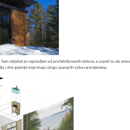
. Sam objekat je napravljen od prefabrikovanih delova, a uspeli su da sme
ju i dve galerije koje imaju ulogu spavaćih soba na krajevima.