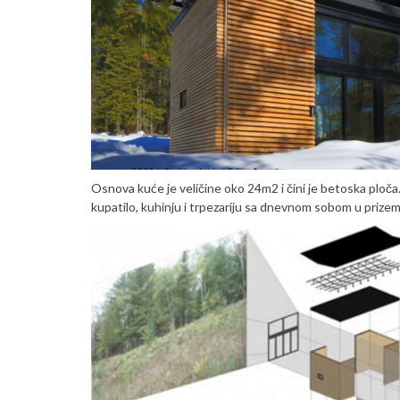
Osnova kuće je veličine oko 24m2 i čini je betoska ploča
kupatilo, kuhinju i trpezariju sa dnevnom sobom u prizeml