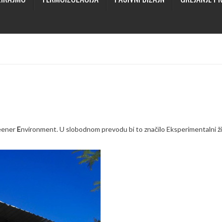
eener
E
nvironment. U slobodnom prevodu bi to značilo Eksperimentalni ž