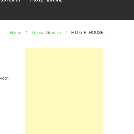
Home
/
Zelena Gradnja
/
E.D.G.E. HOUSE
ivotni