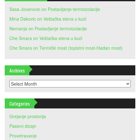
Sasa Jovanovic
on
Postavljanje termoizolacije
Mina Dakovic
on
Veštačka stena u kući
Nemanja
on
Postavljanje termoizolacije
Che Smara
on
Veštačka stena u kući
Che Smara
on
Termički most (toplotni most-hladan most)
Archives
Archives
Categories
Grejanje prostorija
Pasivni dizajn
Provetravanje