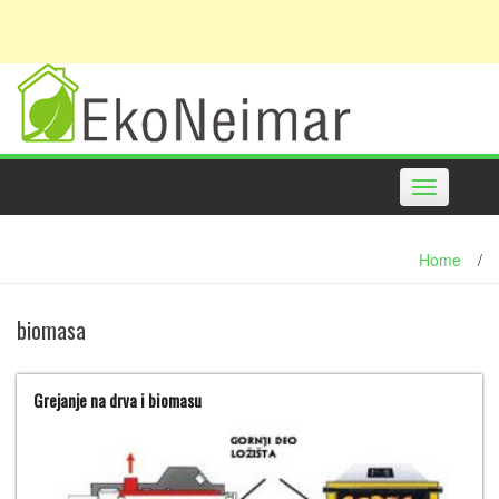
Toggle
navigation
Home
/
biomasa
Grejanje na drva i biomasu