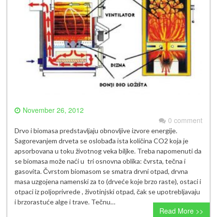
November 26, 2012
0 comment
Drvo i biomasa predstavljaju obnovljive izvore energije.
Sagorevanjem drveta se oslobađa ista količina CO2 koja je
apsorbovana u toku životnog veka biljke. Treba napomenuti da
se biomasa može naći u tri osnovna oblika: čvrsta, tečna i
gasovita. Čvrstom biomasom se smatra drvni otpad, drvna
masa uzgojena namenski za to (drveće koje brzo raste), ostaci i
otpaci iz poljoprivrede , životinjski otpad, čak se upotrebljavaju
i brzorastuće alge i trave. Tečnu…
Read More >>