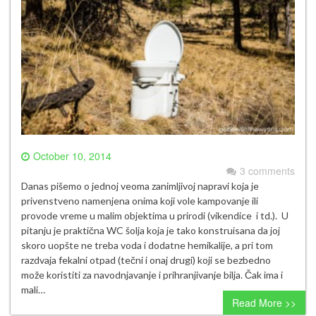
October 10, 2014
3 comments
Danas pišemo o jednoj veoma zanimljivoj napravi koja je
privenstveno namenjena onima koji vole kampovanje ili
provode vreme u malim objektima u prirodi (vikendice i td.). U
pitanju je praktična WC šolja koja je tako konstruisana da joj
skoro uopšte ne treba voda i dodatne hemikalije, a pri tom
razdvaja fekalni otpad (tečni i onaj drugi) koji se bezbedno
može koristiti za navodnjavanje i prihranjivanje bilja. Čak ima i
mali…
Read More >>