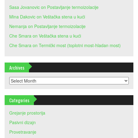
Sasa Jovanovic
on
Postavljanje termoizolacije
Mina Dakovic
on
Veštačka stena u kući
Nemanja
on
Postavljanje termoizolacije
Che Smara
on
Veštačka stena u kući
Che Smara
on
Termički most (toplotni most-hladan most)
Archives
Archives
Categories
Grejanje prostorija
Pasivni dizajn
Provetravanje