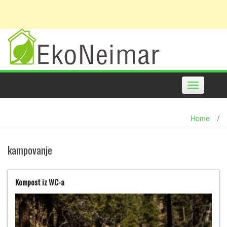
Toggle
navigation
Home
/
kampovanje
Kompost iz WC-a