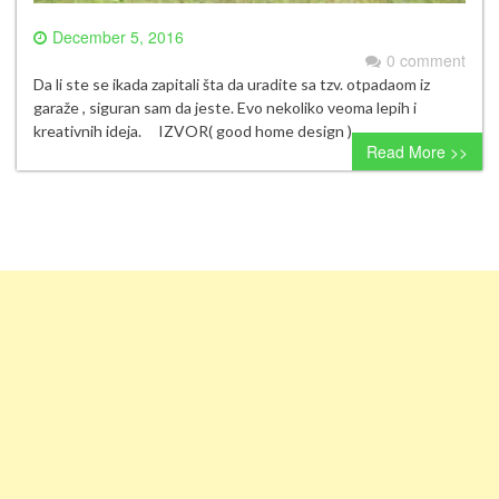
December 5, 2016
0 comment
Da li ste se ikada zapitali šta da uradite sa tzv. otpadaom iz
garaže , siguran sam da jeste. Evo nekoliko veoma lepih i
kreativnih ideja. IZVOR( good home design )
Read More >>