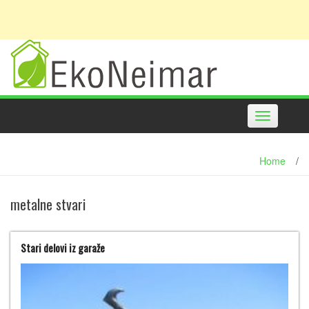
Toggle
navigation
Home
/
metalne stvari
Stari delovi iz garaže