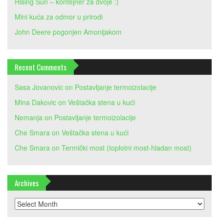
Rising Sun – kontejner za dvoje :)
Mini kuća za odmor u prirodi
John Deere pogonjen Amonijakom
Recent Comments
Sasa Jovanovic
on
Postavljanje termoizolacije
Mina Dakovic
on
Veštačka stena u kući
Nemanja
on
Postavljanje termoizolacije
Che Smara
on
Veštačka stena u kući
Che Smara
on
Termički most (toplotni most-hladan most)
Archives
Archives