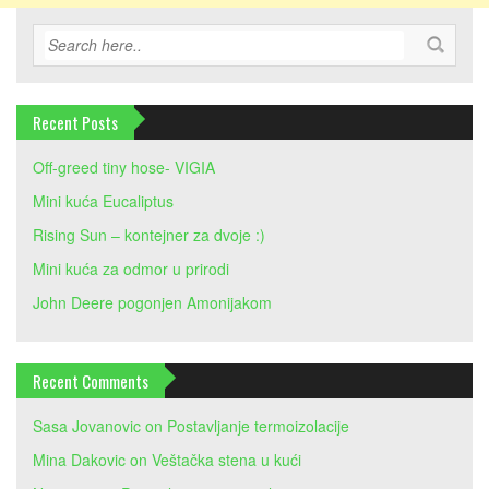
Recent Posts
Off-greed tiny hose- VIGIA
Mini kuća Eucaliptus
Rising Sun – kontejner za dvoje :)
Mini kuća za odmor u prirodi
John Deere pogonjen Amonijakom
Recent Comments
Sasa Jovanovic
on
Postavljanje termoizolacije
Mina Dakovic
on
Veštačka stena u kući