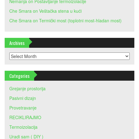
Nemanja
on
Postavljanje termoizolacije
Che Smara
on
Veštačka stena u kući
Che Smara
on
Termički most (toplotni most-hladan most)
Archives
Archives
Categories
Grejanje prostorija
Pasivni dizajn
Provetravanje
RECIKLIRAJMO
Termoizolacija
Uradi sam ( DIY )