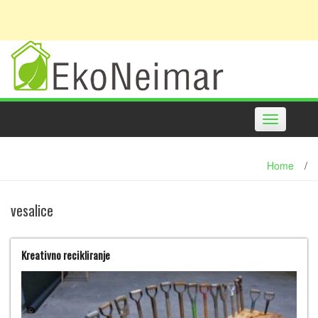
Toggle
navigation
Home
/
vesalice
Kreativno recikliranje